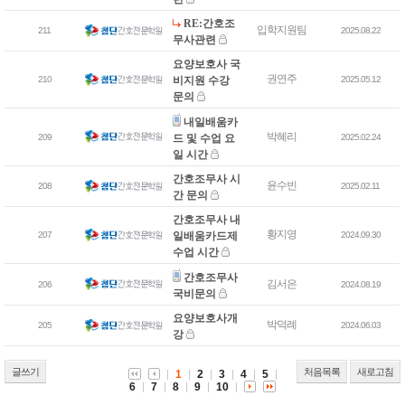
RE:간호조
입학지원팀
211
2025.08.22
무사관련
요양보호사 국
권연주
210
비지원 수강
2025.05.12
문의
내일배움카
박혜리
209
드 및 수업 요
2025.02.24
일 시간
간호조무사 시
윤수빈
208
2025.02.11
간 문의
간호조무사 내
황지영
207
일배움카드제
2024.09.30
수업 시간
간호조무사
김서은
206
2024.08.19
국비문의
요양보호사개
박덕례
205
2024.06.03
강
글쓰기
처음목록
새로고침
1
2
3
4
5
6
7
8
9
10