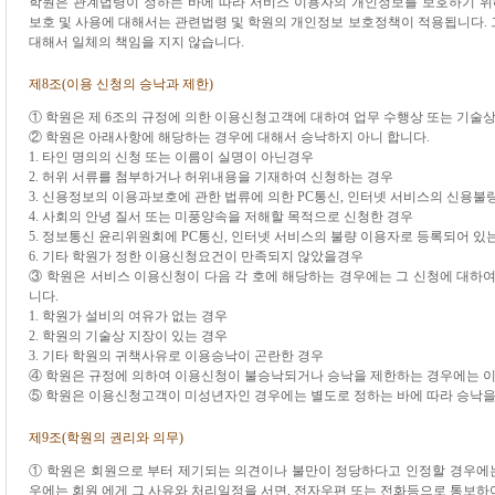
학원은 관계법령이 정하는 바에 따라 서비스 이용자의 개인정보를 보호하기 
보호 및 사용에 대해서는 관련법령 및 학원의 개인정보 보호정책이 적용됩니다. 
대해서 일체의 책임을 지지 않습니다.
제8조(이용 신청의 승낙과 제한)
① 학원은 제 6조의 규정에 의한 이용신청고객에 대하여 업무 수행상 또는 기술
② 학원은 아래사항에 해당하는 경우에 대해서 승낙하지 아니 합니다.
1. 타인 명의의 신청 또는 이름이 실명이 아닌경우
2. 허위 서류를 첨부하거나 허위내용을 기재하여 신청하는 경우
3. 신용정보의 이용과보호에 관한 법류에 의한 PC통신, 인터넷 서비스의 신용
4. 사회의 안녕 질서 또는 미풍양속을 저해할 목적으로 신청한 경우
5. 정보통신 윤리위원회에 PC통신, 인터넷 서비스의 불량 이용자로 등록되어 있
6. 기타 학원가 정한 이용신청요건이 만족되지 않았을경우
③ 학원은 서비스 이용신청이 다음 각 호에 해당하는 경우에는 그 신청에 대하여
니다.
1. 학원가 설비의 여유가 없는 경우
2. 학원의 기술상 지장이 있는 경우
3. 기타 학원의 귀책사유로 이용승낙이 곤란한 경우
④ 학원은 규정에 의하여 이용신청이 불승낙되거나 승낙을 제한하는 경우에는 이
⑤ 학원은 이용신청고객이 미성년자인 경우에는 별도로 정하는 바에 따라 승낙을
제9조(학원의 권리와 의무)
① 학원은 회원으로 부터 제기되는 의견이나 불만이 정당하다고 인정할 경우에는 
우에는 회원 에게 그 사유와 처리일정을 서면, 전자우편 또는 전화등으로 통보하