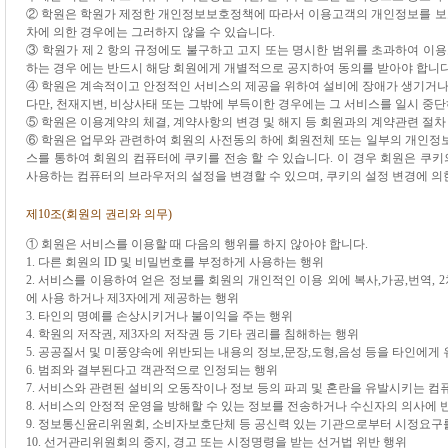
② 학원은 학원가 제정한 개인정보보호정책에 따라서 이용고객의 개인정보를 보호할
차에 의한 경우에는 그러하지 않을 수 있습니다.
③ 학원가 제 2 항의 규정에도 불구하고 고지 또는 명시한 범위를 초과하여 이
하는 경우 에는 반드시 해당 회원에게 개별적으로 공지하여 동의를 받아야 합니다
④ 학원은 계속적이고 안정적인 서비스의 제공을 위하여 설비에 장애가 생기거나
다만, 천재지변, 비상사태 또는 그밖에 부득이한 경우에는 그 서비스를 일시 중단
⑤ 학원은 이용계약의 체결, 계약사항의 변경 및 해지 등 회원과의 계약관련 절차
⑥ 학원은 업무와 관련하여 회원의 사전동의 하에 회원전체 또는 일부의 개인정보
스를 통하여 회원의 컴퓨터에 쿠키를 전송 할 수 있습니다. 이 경우 회원은 쿠
사용하는 컴퓨터의 브라우저의 설정을 변경할 수 있으며, 쿠키의 설정 변경에 의
제10조(회원의 권리와 의무)
① 회원은 서비스를 이용할 때 다음의 행위를 하지 않아야 합니다.
1. 다른 회원의 ID 및 비밀번호를 부정하게 사용하는 행위
2. 서비스를 이용하여 얻은 정보를 회원의 개인적인 이용 외에 복사,가공,번역, 2
에 사용 하거나 제3자에게 제공하는 행위
3. 타인의 명예를 손상시키거나 불이익을 주는 행위
4. 학원의 저작권, 제3자의 저작권 등 기타 권리를 침해하는 행위
5. 공공질서 및 미풍양속에 위반되는 내용의 정보,문장,도형,음성 등을 타인에게
6. 범죄와 결부된다고 객관적으로 인정되는 행위
7. 서비스와 관련된 설비의 오동작이나 정보 등의 파괴 및 혼란을 유발시키는 
8. 서비스의 안정적 운영을 방해할 수 있는 정보를 전송하거나 수신자의 의사에
9. 정보통신윤리위원회, 소비자보호단체 등 공신력 있는 기관으로부터 시정요구
10. 선거관리위원회의 중지, 경고 또는 시정명령을 받는 선거법 위반 행위