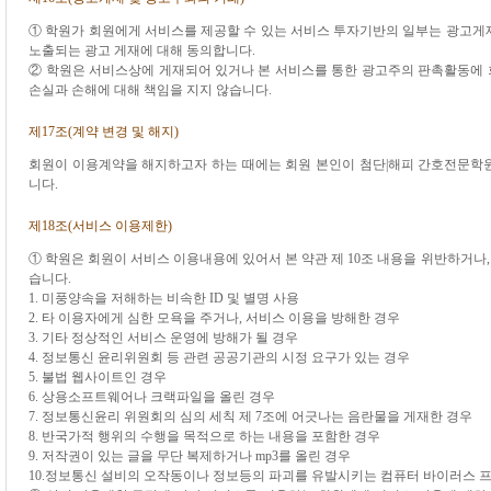
① 학원가 회원에게 서비스를 제공할 수 있는 서비스 투자기반의 일부는 광고게
노출되는 광고 게재에 대해 동의합니다.
② 학원은 서비스상에 게재되어 있거나 본 서비스를 통한 광고주의 판촉활동에
손실과 손해에 대해 책임을 지지 않습니다.
제17조(계약 변경 및 해지)
회원이 이용계약을 해지하고자 하는 때에는 회원 본인이 첨단|해피 간호전문학원
니다.
제18조(서비스 이용제한)
① 학원은 회원이 서비스 이용내용에 있어서 본 약관 제 10조 내용을 위반하거나,
습니다.
1. 미풍양속을 저해하는 비속한 ID 및 별명 사용
2. 타 이용자에게 심한 모욕을 주거나, 서비스 이용을 방해한 경우
3. 기타 정상적인 서비스 운영에 방해가 될 경우
4. 정보통신 윤리위원회 등 관련 공공기관의 시정 요구가 있는 경우
5. 불법 웹사이트인 경우
6. 상용소프트웨어나 크랙파일을 올린 경우
7. 정보통신윤리 위원회의 심의 세칙 제 7조에 어긋나는 음란물을 게재한 경우
8. 반국가적 행위의 수행을 목적으로 하는 내용을 포함한 경우
9. 저작권이 있는 글을 무단 복제하거나 mp3를 올린 경우
10.정보통신 설비의 오작동이나 정보등의 파괴를 유발시키는 컴퓨터 바이러스 