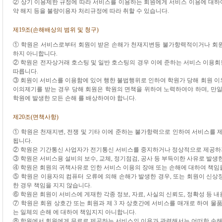
② 상기 이용제한 규정에 따라 서비스를 이용하는 회원에게 서비스 이용에 대하여
약 해지 등을 불량이용자 처리규정에 따라 취할 수 있습니다.
제19조(손해배상의 범위 및 청구)
① 학원은 서비스로부터 회원이 받은 손해가 천재지변등 불가항력적이거나 회원
하지 아니합니다.
② 학원은 전자상거래 호스팅 및 일반 호스팅의 경우 이에 준하는 서비스 이용회
따릅니다.
③ 회원이 서비스를 이용함에 있어 행한 불법행위로 인하여 학원가 당해 회원 이외
이의제기를 받는 경우 당해 회원은 학원의 면책을 위하여 노력하여야 하며, 만일
학원에 발생한 모든 손해 를 배상하여야 합니다.
제20조(면책사항)
① 학원은 천재지변, 전쟁 및 기타 이에 준하는 불가항력으로 인하여 서비스를 
됩니다.
② 학원은 기간통신 사업자가 전기통신 서비스를 중지하거나 정상적으로 제공하지
③ 학원은 서비스용 설비의 보수, 교체, 정기점검, 공사 등 부득이한 사유로 발생
④ 학원은 회원의 귀책사유로 인한 서비스 이용의 장애 또는 손해에 대하여 책임
⑤ 학원은 이용자의 컴퓨터 오류에 의해 손해가 발생한 경우, 또는 회원이 신상
한 경우 책임을 지지 않습니다.
⑥ 학원은 회원이 서비스에 게재한 각종 정보, 자료, 사실의 신뢰도, 정확성 등 
⑦ 학원은 회원 상호간 또는 회원과 제 3 자 상호간에 서비스를 매개로 하여 물
는 일체의 손해 에 대하여 책임지지 아니합니다.
⑧ 학원에서 회원에게 무료로 제공하는 서비스의 이용과 관련해서는 어떠한 손해