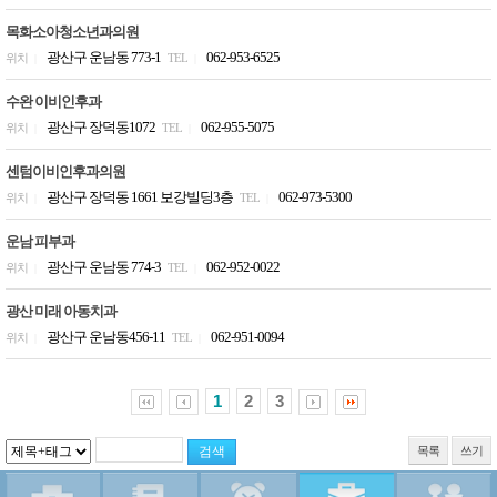
목화소아청소년과의원
광산구 운남동 773-1
062-953-6525
위치
TEL
|
|
수완 이비인후과
광산구 장덕동1072
062-955-5075
위치
TEL
|
|
센텀이비인후과의원
광산구 장덕동 1661 보강빌딩3층
062-973-5300
위치
TEL
|
|
운남 피부과
광산구 운남동 774-3
062-952-0022
위치
TEL
|
|
광산 미래 아동치과
광산구 운남동456-11
062-951-0094
위치
TEL
|
|
1
2
3
목록
쓰기