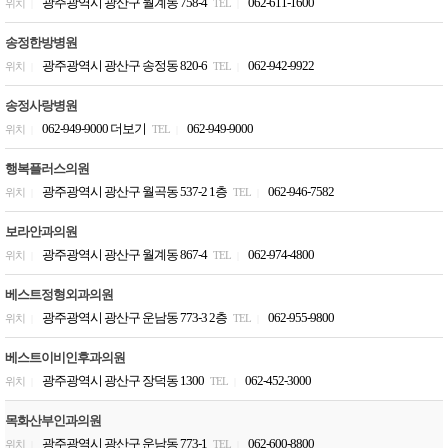
광주광역시 광산구 월계동 758-4
062-611-1600
위치
TEL
|
|
송정한방병원
광주광역시 광산구 송정동 820-6
062-942-9922
위치
TEL
|
|
송정사랑병원
062-949-9000 더보기
062-949-9000
위치
TEL
|
|
행복플러스의원
광주광역시 광산구 월곡동 537-2 1층
062-946-7582
위치
TEL
|
|
보라안과의원
광주광역시 광산구 월계동 867-4
062-974-4800
위치
TEL
|
|
베스트정형외과의원
광주광역시 광산구 운남동 773-3 2층
062-955-9800
위치
TEL
|
|
베스트이비인후과의원
광주광역시 광산구 장덕동 1300
062-452-3000
위치
TEL
|
|
목화산부인과의원
광주광역시 광산구 운남동 773-1
062-600-8800
위치
TEL
|
|