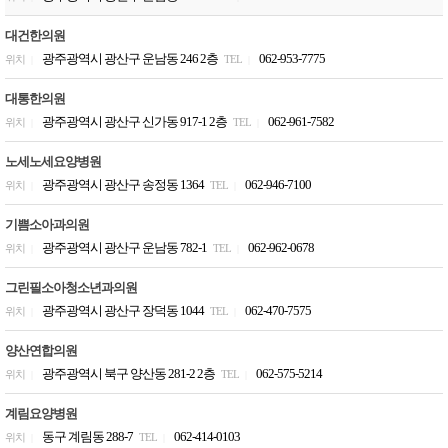
대건한의원
광주광역시 광산구 운남동 246 2층
062-953-7775
위치
TEL
|
|
대통한의원
광주광역시 광산구 신가동 917-1 2층
062-961-7582
위치
TEL
|
|
노세노세요양병원
광주광역시 광산구 송정동 1364
062-946-7100
위치
TEL
|
|
기쁨소아과의원
광주광역시 광산구 운남동 782-1
062-962-0678
위치
TEL
|
|
그린필소아청소년과의원
광주광역시 광산구 장덕동 1044
062-470-7575
위치
TEL
|
|
양산연합의원
광주광역시 북구 양산동 281-2 2층
062-575-5214
위치
TEL
|
|
계림요양병원
동구 계림동 288-7
062-414-0103
위치
TEL
|
|