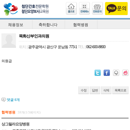
채용정보
축하합니다
협력병원
목화산부인과의원
위치
|
광주광역시 광산구 운남동 773-1
TEL
|
062-600-8800
의원급
수정
답변
삭제
목록으로
댓글
0
개
협력병원
59개(1/3페이지)
상그릴라요양병원